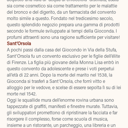
sia come cosmetico sia come trattamento per le malattie
del bronco e del digerito, da un farmacista del convento
molto simile a questo. Fondato nel tredicesimo secolo,
questo splendido negozio prepara una gamma di prodotti
secondo le formule sviluppate ai tempi della Gioconda. I
profumi attraenti sono una ragione sufficiente per visitare!
Sant’Orsola
A pochi passi dalla casa del Giocondo in Via della Stufa,
Sant’Orsola fu un convento esclusivo per le figlie dell’élite
di Firenze. La figlia più giovane della Monna Lisa entrò in
questo convento da adolescente e prese i voti perpetui
all’età di 22 anni. Dopo la morte del marito nel 1538, la
Gioconda si trasferì a Sant’Orsola, che fornì vitto e
alloggio per le vedove, e scelse di essere sepolta lì su di lei
morte nel 1542.
Oggi le squallide mura dell’enorme rovina urbana sono
tappezzate di graffiti, manifesti e finestre murate. Tuttavia,
gli sviluppatori promettono di ripristinare la facciata e far
risorgere il complesso, forse come scuola di musica,
insieme a un ristorante, un parcheggio, una libreria e un