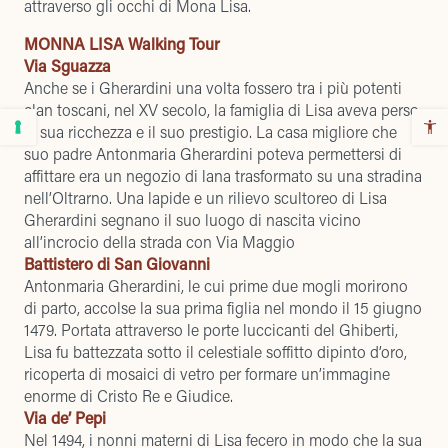
attraverso gli occhi di Mona Lisa.
MONNA LISA Walking Tour
Via Sguazza
Anche se i Gherardini una volta fossero tra i più potenti
clan toscani, nel XV secolo, la famiglia di Lisa aveva perso
la sua ricchezza e il suo prestigio. La casa migliore che
suo padre Antonmaria Gherardini poteva permettersi di
affittare era un negozio di lana trasformato su una stradina
nell’Oltrarno. Una lapide e un rilievo scultoreo di Lisa
Gherardini segnano il suo luogo di nascita vicino
all’incrocio della strada con Via Maggio
Battistero di San Giovanni
Antonmaria Gherardini, le cui prime due mogli morirono
di parto, accolse la sua prima figlia nel mondo il 15 giugno
1479. Portata attraverso le porte luccicanti del Ghiberti,
Lisa fu battezzata sotto il celestiale soffitto dipinto d’oro,
ricoperta di mosaici di vetro per formare un’immagine
enorme di Cristo Re e Giudice.
Via de’ Pepi
Nel 1494, i nonni materni di Lisa fecero in modo che la sua