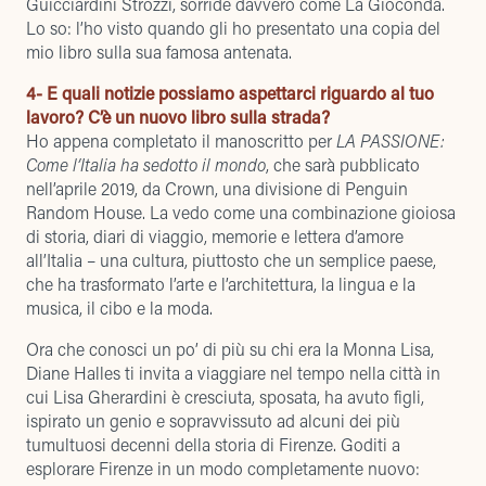
Guicciardini Strozzi, sorride davvero come La Gioconda.
Lo so: l’ho visto quando gli ho presentato una copia del
mio libro sulla sua famosa antenata.
4- E quali notizie possiamo aspettarci riguardo al tuo
lavoro? C’è un nuovo libro sulla strada?
Ho appena completato il manoscritto per
LA PASSIONE:
Come l’Italia ha sedotto il mondo
, che sarà pubblicato
nell’aprile 2019, da Crown, una divisione di Penguin
Random House. La vedo come una combinazione gioiosa
di storia, diari di viaggio, memorie e lettera d’amore
all’Italia – una cultura, piuttosto che un semplice paese,
che ha trasformato l’arte e l’architettura, la lingua e la
musica, il cibo e la moda.
Ora che conosci un po’ di più su chi era la Monna Lisa,
Diane Halles ti invita a viaggiare nel tempo nella città in
cui Lisa Gherardini è cresciuta, sposata, ha avuto figli,
ispirato un genio e sopravvissuto ad alcuni dei più
tumultuosi decenni della storia di Firenze. Goditi a
esplorare Firenze in un modo completamente nuovo: