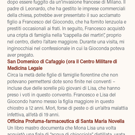
dopo essere fuggito da un’invasione francese di Milano. Il
padre di Leonardo, che ha gestito le imprese commerciali
della chiesa, potrebbe aver presentato il suo acclamato
figlio a Francesco del Giocondo, che ha fornito lenzuola e
prestiti occasionali ai frati. In seguito, Francesco acquistò
una cripta di famiglia nella “cappella dei martiri”, proprio
nel centro, dietro l’altare maggiore. Durante una visita, mi
inginocchiai nel confessionale in cui la Gioconda poteva
aver pregato.
San Domenico di Cafaggio (ora il
Centro Militare di
Medicina Legale
Circa la metà delle figlie di famiglie fiorentine che non
potevano permettersi dote sono finite nei conventi –
incluse due delle sorelle più giovani di Lisa, che hanno
preso i voti in questo convento. Francesco e Lisa del
Giocondo hanno messo la figlia maggiore in questo
chiostro a 12 anni. Morì, forse di peste o di un’altra malattia
infettiva, all’età di 19 anni.
Officina Profuma-farmaceutica di Santa Maria Novella
Un libro mastro documenta che Mona Lisa una volta
acquistò una fiala di “acqua di chiocciola” distillata, usata