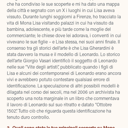
che ha condiviso le sue scoperte e mi ha dato una mappa
della città e segnato con un X i luoghi in cui Lisa aveva
vissuto. Durante lunghi soggiorni a Firenze, ho tracciato la
vita di Mona Lisa visitando palazzi in cui ha vissuto da
bambina, adolescente, e più tarde come la moglie del
commerciante; le chiese dove lei adorava, i conventi in cui
vivevano le sue figlie – e Lisa stessa, nei suoi anni finale. Il
consenso tra gli storici dell’arte è che Lisa Gherardini è
stata davvero la musa e il modello di Leonardo. Lo storico
dell’arte Giorgio Vasari identificò il soggetto di Leonardo
nelle sue “Vite degli artisti”, pubblicato quando i figli di
Lisa e alcuni dei contemporanei di Leonardo erano ancora
vivi e avrebbero potuto contestare qualsiasi errore di
identificazione. La speculazione di altri possibili modelli è
dilagata nel corso dei secoli, ma nel 2006 un archivista ha
scoperto una nota marginale in un libro che commentava
il lavoro di Leonardo sul suo ritratto e datato “Ottobre
1502”. Tutto ciò che riguarda questa identificazione ha
tenuto duro controllo.
3- Quali sono state le tue principali scoperte su Mona