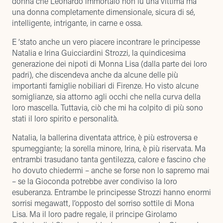
donna che Leonardo immortalò non fu una vittima ma
una donna completamente dimensionale, sicura di sé,
intelligente, intrigante, in carne e ossa.
E ‘stato anche un vero piacere incontrare le principesse
Natalia e Irina Guicciardini Strozzi, la quindicesima
generazione dei nipoti di Monna Lisa (dalla parte dei loro
padri), che discendeva anche da alcune delle più
importanti famiglie nobiliari di Firenze. Ho visto alcune
somiglianze, sia attorno agli occhi che nella curva della
loro mascella. Tuttavia, ciò che mi ha colpito di più sono
stati il loro spirito e personalità.
Natalia, la ballerina diventata attrice, è più estroversa e
spumeggiante; la sorella minore, Irina, è più riservata. Ma
entrambi trasudano tanta gentilezza, calore e fascino che
ho dovuto chiedermi – anche se forse non lo sapremo mai
– se la Gioconda potrebbe aver condiviso la loro
esuberanza. Entrambe le principesse Strozzi hanno enormi
sorrisi megawatt, l’opposto del sorriso sottile di Mona
Lisa. Ma il loro padre regale, il principe Girolamo