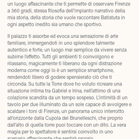
un luogo affascinante che ti permette di osservare Firenze
a 360 gradi, stessa filosofia dell’impianto narrativo della
mia storia, della storia che vuole raccontare Batistuta in
ogni aspetto inedito sia umano che sportivo.
Il palazzo ti assorbe ed evoca una sensazione di arte
familiare, immergendoti in uno splendore talmente
autentico e forte, un luogo mai semplice da vivere senza
subirne l’effetto. Tutti gli ambienti ti coinvolgono e
rilassano, magicamente ti liberano da ogni distrazione
moderna come oggi lo è un semplice smartphone,
rendendoti libero di godere spensierato ciò che ti
circonda. Su tutte la Torre dove ho voluto ricreare una
situazione intima tra Gabriel e Irina, nell’attimo di una
colazione scandita da un tempo sospeso. L’intimità di un
tavolo per due illuminato da un sole capace di avvolgere e
scaldare i toni di Firenze, un panorama unico interrotto
all’orizzonte dalla Cupola del Brunelleschi, che proprio
dall’alto di quella torre puoi toccare con un dito. La vera
magia per lo spettatore è sentirsi coinvolto in uno
scenario affascinante che sentirà proprio.