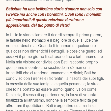
Batistuta ha una bellissima storia d’amore non solo con
Firenze ma anche con i fiorentini. Quali sono i momenti
più importanti di questa relazione duratura e
appassionata, dal tuo punto di vista?
In tutte le storie d’amore ti ricordi sempre il primo giorno,
le farfalle nello stomaco e il bagliore di quella luce che
non scorderai mai. Quando ti innamori di qualcuno o
qualcosa non dimentichi i dettagli, le cose che guardi ed
osservi il primo giorno ti catturano fino a farti innamorare.
Nella mia visione condivisa con Bati, racconto proprio
quel primo incontro che racchiude in sé momenti
irripetibili che ci rendono umanamente divini; Bati ha
condiviso con Firenze e i fiorentini la nascita dei suoi figli,
la crescita della sua famiglia e quella personale, la strada
che lo ha portato ad essere uomo; quindi valori come
l’amicizia, il senso di appartenenza, la forza di volontà
finalizzata all’altruismo, nonché la semplice felicità per
affrontare il quotidiano. Bati è argentino ed ama la sua
terra, la sua gente e le sue origini, ma Firenze e i fiorentini