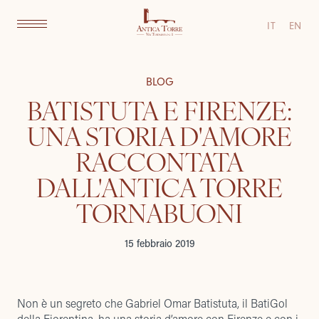
IT
EN
BLOG
BATISTUTA E FIRENZE:
UNA STORIA D'AMORE
RACCONTATA
DALL'ANTICA TORRE
TORNABUONI
15 febbraio 2019
Non è un segreto che Gabriel Omar Batistuta, il BatiGol
della Fiorentina, ha una storia d’amore con Firenze e con i