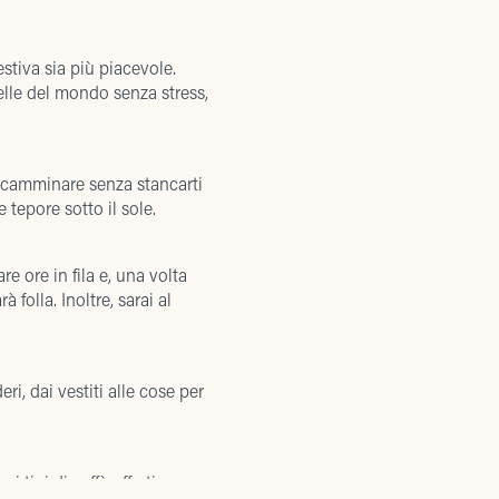
stiva sia più piacevole.
belle del mondo senza stress,
 camminare senza stancarti
 tepore sotto il sole.
re ore in fila e, una volta
 folla. Inoltre, sarai al
i, dai vestiti alle cose per
 tipi di caffè offerti, e