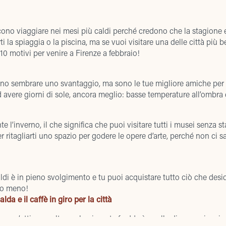
scono viaggiare nei mesi più caldi perché credono che la stagione e
 la spiaggia o la piscina, ma se vuoi visitare una delle città più 
i 10 motivi per venire a Firenze a febbraio!
no sembrare uno svantaggio, ma sono le tue migliore amiche per
 avere giorni di sole, ancora meglio: basse temperature all’ombra e
e l’inverno, il che significa che puoi visitare tutti i musei senza sta
 ritagliarti uno spazio per godere le opere d’arte, perché non ci sarà
ldi
è in pieno svolgimento e tu puoi acquistare tutto ciò che desider
– o meno!
da e il caffè in giro per la città
 un’ottima scelta per le giornate fredde è quella di assaggiare i vari