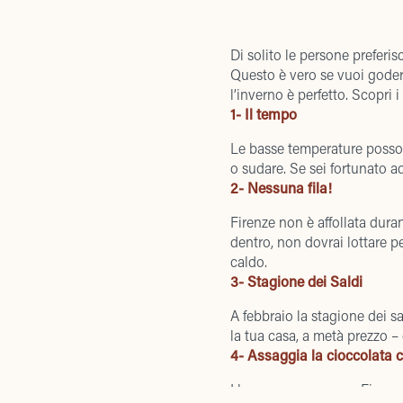
Di solito le persone preferi
Questo è vero se vuoi goderti
l’inverno è perfetto. Scopri 
1- Il tempo
Le basse temperature posso
o sudare. Se sei fortunato ad
2- Nessuna fila!
Firenze non è affollata durant
dentro, non dovrai lottare per
caldo.
3- Stagione dei Saldi
A febbraio la
stagione dei sa
la tua casa, a metà prezzo 
4- Assaggia la cioccolata cal
I bar non mancano a Firenze e