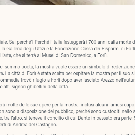
ale. Sai perché? Perché l’Italia festeggerà i 700 anni dalla morte d
 la Galleria degli Uffizi e la Fondazione Cassa dei Risparmi di Forl
l’arte, che si terrà ai Musei di San Domenico, a Forlì.
el sommo poeta, la mostra vuole essere un simbolo di redenzione e
te. La città di Forlì è stata scelta per ospitare la mostra per il suo s
a Commedia trovò rifugio a Forlì dopo aver lasciato Arezzo nell’au
affi, signori ghibellini della città.
terà molte delle sue opere per la mostra, inclusi alcuni famosi capol
on sono a disposizione del pubblico, perché sono custoditi nello s
tra l’altro, si teneva il concilio di cui Dante in passato era parte. 
berti di Andrea del Castagno.