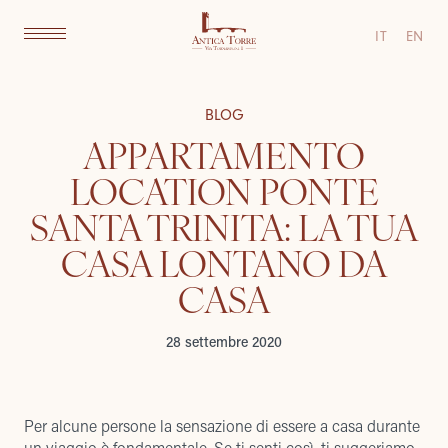
IT
EN
BLOG
APPARTAMENTO
LOCATION PONTE
SANTA TRINITA: LA TUA
CASA LONTANO DA
CASA
28 settembre 2020
Per alcune persone la sensazione di essere a casa durante
un viaggio è fondamentale. Se ti senti così, ti suggeriamo