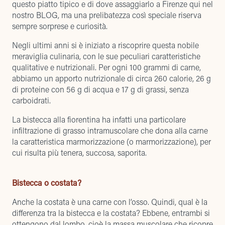
questo piatto tipico e di dove assaggiarlo a Firenze
qui nel
nostro BLOG, ma una prelibatezza così speciale riserva
sempre sorprese e curiosità.
Negli ultimi anni si è iniziato a riscoprire questa nobile
meraviglia culinaria, con le sue peculiari caratteristiche
qualitative e nutrizionali. Per ogni 100 grammi di carne,
abbiamo un apporto nutrizionale di circa 260 calorie, 26 g
di proteine ​​con 56 g di acqua e 17 g di grassi, senza
carboidrati.
La bistecca alla fiorentina ha infatti una particolare
infiltrazione di grasso intramuscolare che dona alla carne
la caratteristica marmorizzazione (o marmorizzazione), per
cui risulta più tenera, succosa, saporita.
Bistecca o costata?
Anche la costata è una carne con l’osso. Quindi, qual è la
differenza tra la bistecca e la costata? Ebbene, entrambi si
ottengono dal lombo, cioè la massa muscolare che ricopre