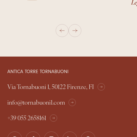
Le
ANTICA TORRE TORNABUONI
Via Tornabuoni 1, 50122 Firenze, FI
info@tornabuoni1.com
+39 055 2658161