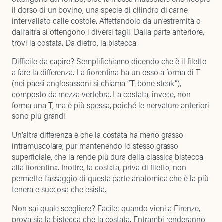
il dorso di un bovino, una specie di cilindro di carne
intervallato dalle costole. Affettandolo da un’estremità o
dall’altra si ottengono i diversi tagli. Dalla parte anteriore,
trovi la costata. Da dietro, la bistecca.
Difficile da capire? Semplifichiamo dicendo che è il filetto
a fare la differenza. La fiorentina ha un osso a forma di T
(nei paesi anglosassoni si chiama “T-bone steak”),
composto da mezza vertebra. La costata, invece, non
forma una T, ma è più spessa, poiché le nervature anteriori
sono più grandi.
Un’altra differenza è che la costata ha meno grasso
intramuscolare, pur mantenendo lo stesso grasso
superficiale, che la rende più dura della classica bistecca
alla fiorentina. Inoltre, la costata, priva di filetto, non
permette l’assaggio di questa parte anatomica che è la più
tenera e succosa che esista.
Non sai quale scegliere? Facile: quando vieni a Firenze,
prova sia la bistecca che la costata. Entrambi renderanno