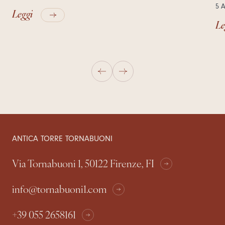
5 
Leggi
Le
ANTICA TORRE TORNABUONI
Via Tornabuoni 1, 50122 Firenze, FI
info@tornabuoni1.com
+39 055 2658161