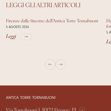
LEGGI GLI ALTRI ARTICOLI
Firenze dalle finestre dell’Antica Torre Tornabuoni
Hu
fo
5 AGOSTO 2026
5 
Leggi
Le
ANTICA TORRE TORNABUONI
Via Tornabuoni 1, 50122 Firenze, FI