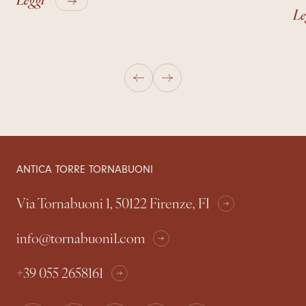
Le
ANTICA TORRE TORNABUONI
Via Tornabuoni 1, 50122 Firenze, FI
info@tornabuoni1.com
+39 055 2658161