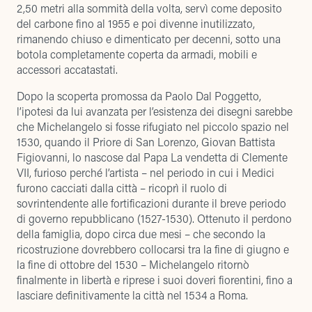
2,50 metri alla sommità della volta, servì come deposito
del carbone fino al 1955 e poi divenne inutilizzato,
rimanendo chiuso e dimenticato per decenni, sotto una
botola completamente coperta da armadi, mobili e
accessori accatastati.
Dopo la scoperta promossa da Paolo Dal Poggetto,
l’ipotesi da lui avanzata per l’esistenza dei disegni sarebbe
che Michelangelo si fosse rifugiato nel piccolo spazio nel
1530, quando il Priore di San Lorenzo, Giovan Battista
Figiovanni, lo nascose dal Papa La vendetta di Clemente
VII, furioso perché l’artista – nel periodo in cui i Medici
furono cacciati dalla città – ricoprì il ruolo di
sovrintendente alle fortificazioni durante il breve periodo
di governo repubblicano (1527-1530). Ottenuto il perdono
della famiglia, dopo circa due mesi – che secondo la
ricostruzione dovrebbero collocarsi tra la fine di giugno e
la fine di ottobre del 1530 – Michelangelo ritornò
finalmente in libertà e riprese i suoi doveri fiorentini, fino a
lasciare definitivamente la città nel 1534 a Roma.