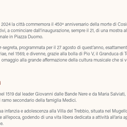
rile 2024 la città commemora il 450º anniversario della morte di Cos
ivi, a cominciare dall’inaugurazione, sempre il 21, di una mostra al
onale in Piazza Duomo.
per-segreta, programmata per il 27 agosto di quest’anno, esattament
, nel 1569, e divenne, grazie alla bolla di Pio V, il Granduca di To
omaggio alla grande affermazione della cultura musicale che si ve
i
l 1519 dal leader Giovanni dalle Bande Nere e da Maria Salviati, 
 ramo secondario della famiglia Medici.
a infanzia e adolescenza alla Villa del Trebbio, situata nel Mugello, 
 all’epoca, godendo di una vita libera dedicata a attività all’aria 
e.