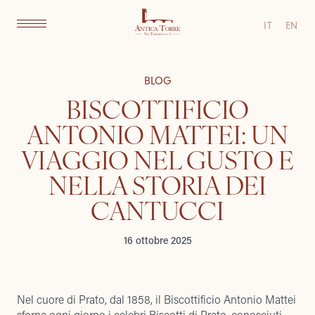
IT
EN
BLOG
BISCOTTIFICIO
ANTONIO MATTEI: UN
VIAGGIO NEL GUSTO E
NELLA STORIA DEI
CANTUCCI
16 ottobre 2025
Nel cuore di Prato, dal 1858, il Biscottificio Antonio Mattei
sforna ogni giorno i celebri Biscotti di Prato, conosciuti