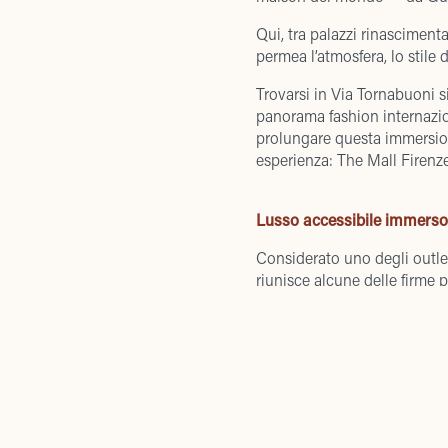
Qui, tra palazzi rinasciment
permea l’atmosfera, lo stile d
Trovarsi in Via Tornabuoni s
panorama fashion internazio
prolungare questa immersio
esperienza: The Mall Firenze
Lusso accessibile immers
Considerato uno degli outlet
riunisce alcune delle firme 
Ferragamo e molte altre.
È il paradiso degli amanti d
DATI SOCIETARI
la stessa eleganza, cura e a
L’ambiente, tranquillo e cir
Email Sede Legale
:
info@tornabuoni1.com
confortevole e memorabile. 
un’opportunità per unire cult