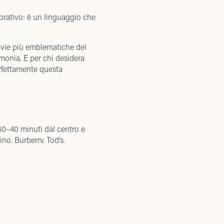
corativo: è un linguaggio che
e vie più emblematiche del
monia. E per chi desidera
rfettamente questa
 30–40 minuti dal centro e
no, Burberry, Tod’s,
ti importanti, pur mantenendo
enza di shopping elegante,
lungamento del soggiorno: