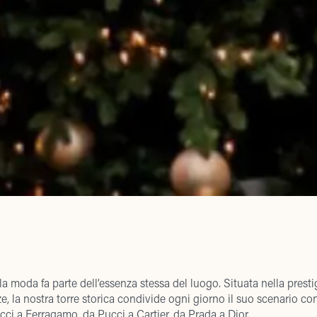
la moda fa parte dell’essenza stessa del luogo. Situata nella prest
e, la nostra torre storica condivide ogni giorno il suo scenario con
 a Ferragamo, da Pucci a Cartier, da Prada a Dior.