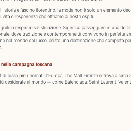
ali, storia e fascino fiorentino, la moda non è solo un elemento de
i vita e l’esperienza che offriamo ai nostri ospiti.
ignifica respirare sofisticazione. Significa passeggiare in una dell
nale, dove tradizione e contemporaneità convivono in perfetta ar
ne nel mondo del lusso, esiste una destinazione che completa pe
.
o nella campagna toscana
 di lusso più rinomati d’Europa, The Mall Firenze si trova a circa
più desiderate al mondo — come Balenciaga, Saint Laurent, Valenti
ell’alta moda, offrendo collezioni di stagioni precedenti con scon
tmosfera premium delle boutique originali.
condato dalla campagna toscana, è progettato per offrire un’esperi
Per molti dei nostri ospiti, The Mall rappresenta un naturale pro
ura, moda e lifestyle in un unico itinerario.