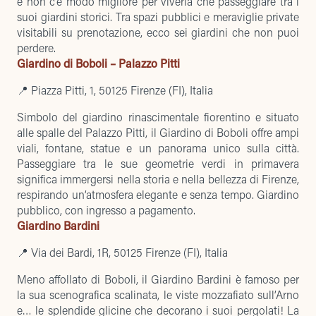
e non c’è modo migliore per viverla che passeggiare tra i
suoi giardini storici. Tra spazi pubblici e meraviglie private
visitabili su prenotazione, ecco sei giardini che non puoi
perdere.
Giardino di Boboli – Palazzo Pitti
📍 Piazza Pitti, 1, 50125 Firenze (FI), Italia
Simbolo del giardino rinascimentale fiorentino e situato
alle spalle del
Palazzo Pitti
, il Giardino di Boboli offre ampi
viali, fontane, statue e un panorama unico sulla città.
Passeggiare tra le sue geometrie verdi in primavera
significa immergersi nella storia e nella bellezza di Firenze,
respirando un’atmosfera elegante e senza tempo. Giardino
pubblico, con ingresso a pagamento.
Giardino Bardini
📍 Via dei Bardi, 1R, 50125 Firenze (FI), Italia
Meno affollato di Boboli, il Giardino Bardini è famoso per
la sua scenografica scalinata, le viste mozzafiato sull’Arno
e… le splendide glicine che decorano i suoi pergolati! La