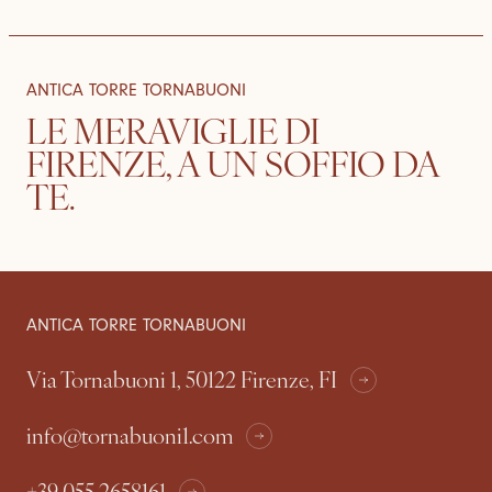
ANTICA TORRE TORNABUONI
LE MERAVIGLIE DI
FIRENZE, A UN SOFFIO DA
TE.
CAMERE & SUITE
DOVE SIAMO
ANTICA TORRE TORNABUONI
Via Tornabuoni 1, 50122 Firenze, FI
info@tornabuoni1.com
+39 055 2658161