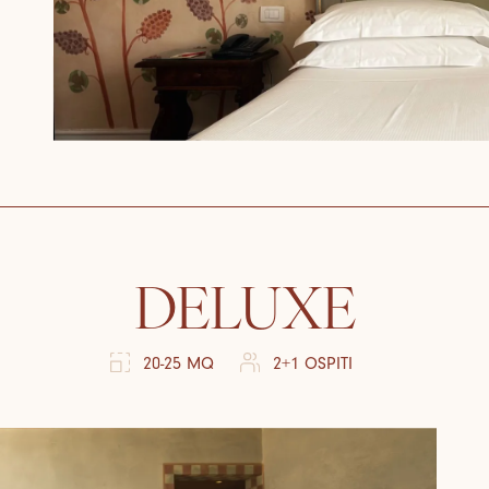
DELUXE
20-25 MQ
2+1 OSPITI