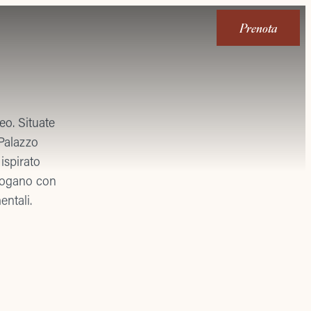
Prenota
eo. Situate
 Palazzo
 ispirato
alogano con
entali.