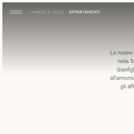
CAMERE & SUITE
APPARTAMENTI
Le nostre 
nella T
Gianfigl
all'armoni
gli af