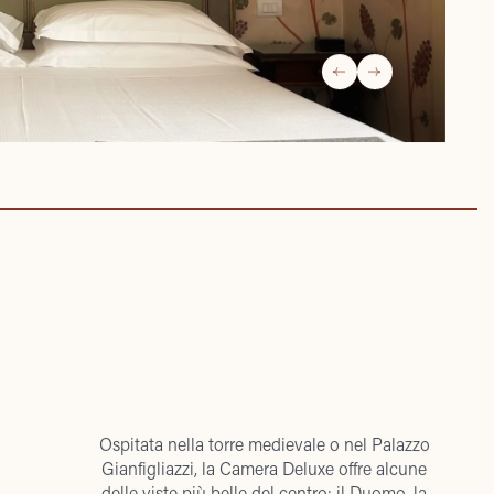
Ospitata nella torre medievale o nel Palazzo
Gianfigliazzi, la Camera Deluxe offre alcune
delle viste più belle del centro: il Duomo, la