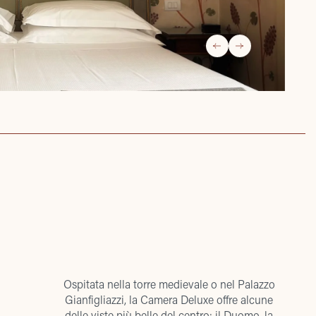
Ospitata nella torre medievale o nel Palazzo
Gianfigliazzi, la Camera Deluxe offre alcune
delle viste più belle del centro: il Duomo, la