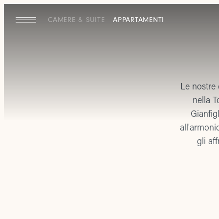
CAMERE & SUITE
APPARTAMENTI
Le nostre 
nella T
Gianfigl
all'armoni
gli af