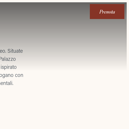
Prenota
eo. Situate
 Palazzo
 ispirato
alogano con
entali.