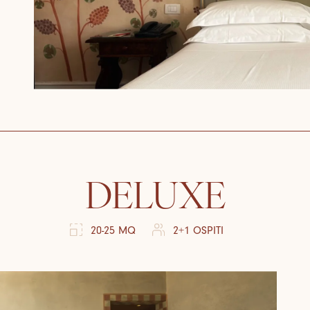
DELUXE
20-25 MQ
2+1 OSPITI