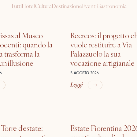
Tutti
Hotel
Cultura
Destinazione
Eventi
Gastronomia
ssas al Museo
Recreos: il progetto c
nocenti: quando la
vuole restituire a Via
a trasforma la
Palazzuolo la sua
 un'illusione
vocazione artigianale
6
5 AGOSTO 2026
Leggi
 Torre d'estate:
Estate Fiorentina 2026
razze e tramonti
eventi culturali e le