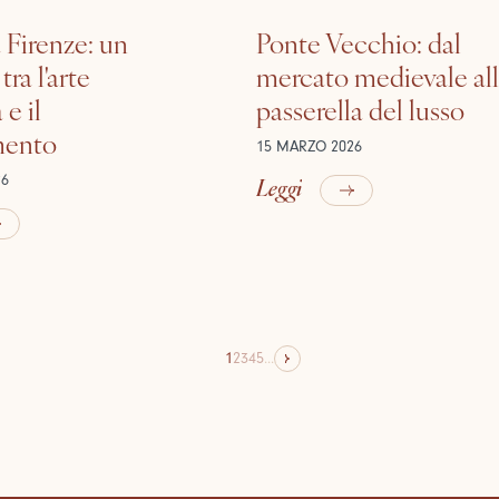
 Firenze: un
Ponte Vecchio: dal
tra l'arte
mercato medievale al
e il
passerella del lusso
mento
15 MARZO 2026
Leggi
26
1
2
3
4
5
...