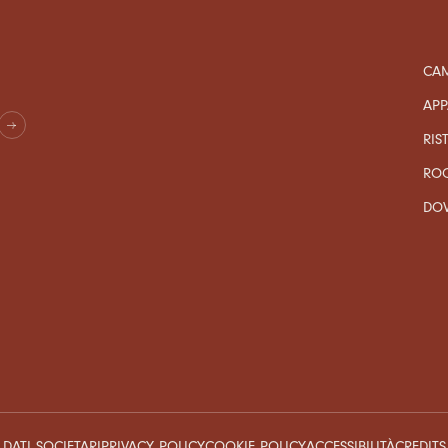
CAM
APP
RIS
RO
DO
DATI SOCIETARI
PRIVACY POLICY
COOKIE POLICY
ACCESSIBILITÀ
CREDITS