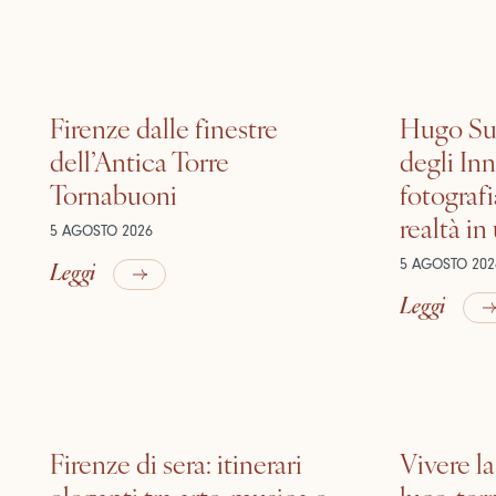
Firenze dalle finestre
Hugo Sui
dell’Antica Torre
degli In
Tornabuoni
fotografi
realtà in
5 AGOSTO 2026
Leggi
5 AGOSTO 202
Leggi
Firenze di sera: itinerari
Vivere la
eleganti tra arte, musica e
luce, ter