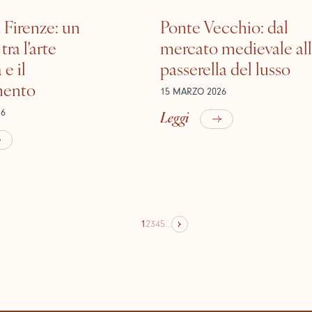
 Firenze: un
Ponte Vecchio: dal
tra l'arte
mercato medievale al
e il
passerella del lusso
mento
15 MARZO 2026
Leggi
26
1
2
3
4
5
...