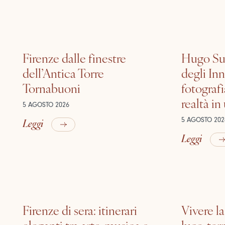
Firenze dalle finestre
Hugo Sui
dell’Antica Torre
degli In
Tornabuoni
fotografi
realtà in
5 AGOSTO 2026
Leggi
5 AGOSTO 202
Leggi
Firenze di sera: itinerari
Vivere la
eleganti tra arte, musica e
luce, ter