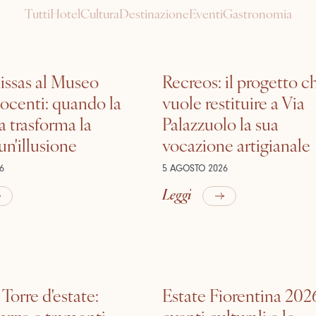
Tutti
Hotel
Cultura
Destinazione
Eventi
Gastronomia
ssas al Museo
Recreos: il progetto c
nocenti: quando la
vuole restituire a Via
a trasforma la
Palazzuolo la sua
 un'illusione
vocazione artigianale
6
5 AGOSTO 2026
Leggi
 Torre d'estate:
Estate Fiorentina 2026
razze e tramonti
eventi culturali e le