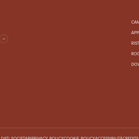
CAM
APP
RIS
RO
DO
DATI SOCIETARI
PRIVACY POLICY
COOKIE POLICY
ACCESSIBILITÀ
CREDITS