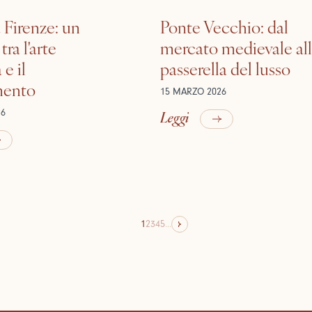
 Firenze: un
Ponte Vecchio: dal
tra l'arte
mercato medievale al
e il
passerella del lusso
mento
15 MARZO 2026
Leggi
26
1
2
3
4
5
...