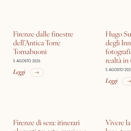
Firenze dalle finestre
Hugo Sui
dell’Antica Torre
degli In
Tornabuoni
fotografi
realtà in
5 AGOSTO 2026
Leggi
5 AGOSTO 202
Leggi
Firenze di sera: itinerari
Vivere la
eleganti tra arte, musica e
luce, ter