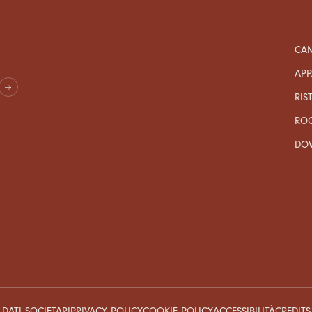
CAM
APP
RIS
RO
DO
DATI SOCIETARI
PRIVACY POLICY
COOKIE POLICY
ACCESSIBILITÀ
CREDITS