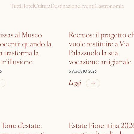
Tutti
Hotel
Cultura
Destinazione
Eventi
Gastronomia
ssas al Museo
Recreos: il progetto c
nocenti: quando la
vuole restituire a Via
a trasforma la
Palazzuolo la sua
 un'illusione
vocazione artigianale
6
5 AGOSTO 2026
Leggi
 Torre d'estate:
Estate Fiorentina 2026
razze e tramonti
eventi culturali e le