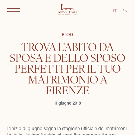
IT
EN
BLOG
TROVA L'ABITO DA
SPOSA E DELLO SPOSO
PERFETTI PER IL TUO
MATRIMONIO A
FIRENZE
11 giugno 2018
L’inizio di giugno segna la stagione ufficiale dei matrimoni
in Italia. Il clima è caldo, ci sono fiori dappertutto e se