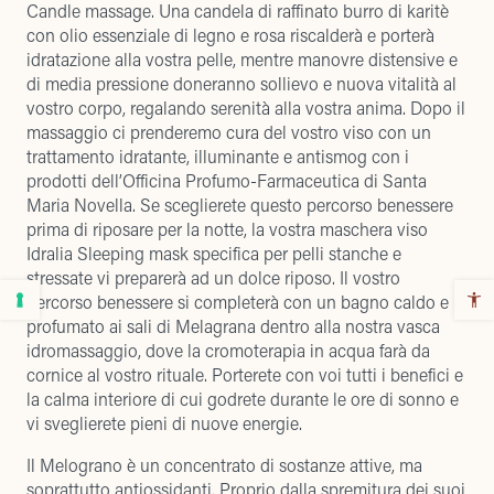
Candle massage. Una candela di raffinato burro di karitè
con olio essenziale di legno e rosa riscalderà e porterà
idratazione alla vostra pelle, mentre manovre distensive e
di media pressione doneranno sollievo e nuova vitalità al
vostro corpo, regalando serenità alla vostra anima. Dopo il
massaggio ci prenderemo cura del vostro viso con un
trattamento idratante, illuminante e antismog con i
prodotti dell’Officina Profumo-Farmaceutica di Santa
Maria Novella. Se sceglierete questo percorso benessere
prima di riposare per la notte, la vostra maschera viso
Idralia Sleeping mask specifica per pelli stanche e
stressate vi preparerà ad un dolce riposo. Il vostro
percorso benessere si completerà con un bagno caldo e
profumato ai sali di Melagrana dentro alla nostra vasca
idromassaggio, dove la cromoterapia in acqua farà da
cornice al vostro rituale. Porterete con voi tutti i benefici e
la calma interiore di cui godrete durante le ore di sonno e
vi sveglierete pieni di nuove energie.
Il Melograno è un concentrato di sostanze attive, ma
soprattutto antiossidanti. Proprio dalla spremitura dei suoi