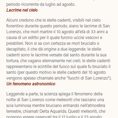
periodo ricorrente da luglio ad agosto.
Lacrime nel cielo
Alcuni credono che le stelle cadenti, visibili nel cielo
fiorentino durante questo periodo, siano le lacrime di San
Lorenzo, che morì martire il 10 agosto all’età di 33 anni a
causa di un editto per il quale furono uccisi vescovi e
presbiteri. Non si sa con certezza se morì bruciato o
decapitato, il che dà origine a due leggende: le stelle
cadenti sono le lacrime versate dal santo durante la sua
tortura, che vagano eternamente nei cieli; le stelle cadenti
rappresentano le scintille del fuoco sul quale fu bruciato il
santo (per questo motivo le stelle cadenti del 10 agosto
vengono spesso chiamate anche “fuochi di San Lorenzo”).
Un fenomeno astronomico
Leggende a parte, la scienza spiega il fenomeno della
notte di San Lorenzo come meteoriti che lasciano una
scia luminosa mentre bruciano entrando nell’atmosfera
terrestre, chiamati Delta Aquarids. Questi meteoriti, che
possono essere osservati tra il 12 luglio e il 23 agosto,