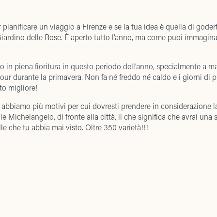
ianificare un viaggio a Firenze e se la tua idea è quella di goderti
Giardino delle Rose. È aperto tutto l’anno, ma come puoi immaginar
o in piena fioritura in questo periodo dell’anno, specialmente a 
tour durante la primavera. Non fa né freddo né caldo e i giorni di 
o migliore!
abbiamo più motivi per cui dovresti prendere in considerazione la 
ale Michelangelo, di fronte alla città, il che significa che avrai un
le che tu abbia mai visto. Oltre 350 varietà!!!
ltre specie, tra cui alberi di limoni e un bellissimo giardino giapp
. Per coloro che amano l’arte in ogni sua forma, è possibile ammirar
aordinario artista belga, la cui vedova ha donato le opere alla citt
e Rose, puoi salire i gradini da Piazza Piero Poggi (è un po’ stanca
iniato al Monte
… Ci sono molti modi per arrivarci, incluso un autis
mporta come, l’importante è visitare il giardino e non te ne pentira