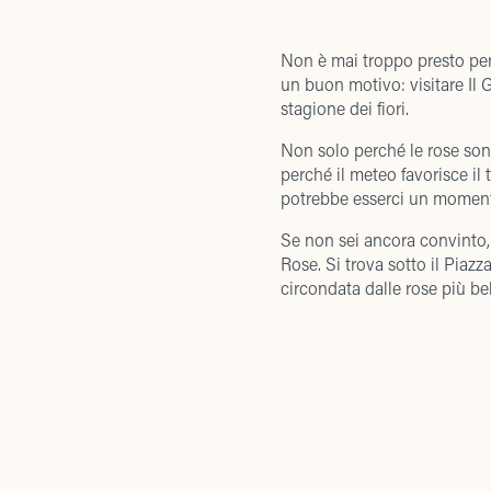
Non è mai troppo presto per p
un buon motivo: visitare Il 
stagione dei fiori
.
Non solo perché le rose son
perché il meteo favorisce il 
potrebbe esserci un moment
Se non sei ancora convinto, 
Rose. Si trova sotto il Piazz
circondata dalle rose più bel
Nel giardino troverai anche a
artificiali popolati da carpe
DATI SOCIETARI
di Jean-Michel Folon, uno str
Per arrivare al Giardino dell
Email Sede Legale
:
info@tornabuoni1.com
visitare la
Abbazia di San M
quello più adatto a te. Non i
Telefono Sede Legale
:
+39 055 2658161