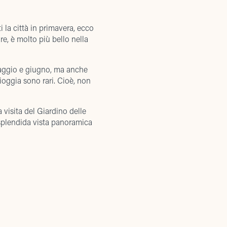
 la città in primavera, ecco
e, è molto più bello nella
maggio e giugno, ma anche
pioggia sono rari. Cioè, non
visita del Giardino delle
a splendida vista panoramica
onese, con piccoli laghi
e al suo interno, 12 sculture
à nel 2011.
nte, ma ne vale la pena),
ta privato, quindi scegli
i!