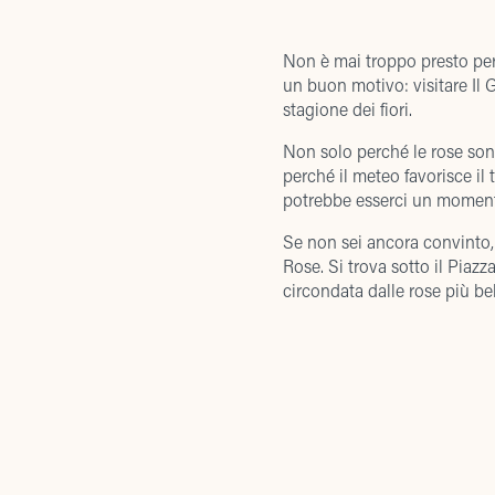
Non è mai troppo presto per p
un buon motivo: visitare Il 
stagione dei fiori
.
Non solo perché le rose son
perché il meteo favorisce il 
potrebbe esserci un moment
Se non sei ancora convinto, 
Rose. Si trova sotto il Piazz
circondata dalle rose più bel
Nel giardino troverai anche a
artificiali popolati da carpe
DATI SOCIETARI
di Jean-Michel Folon, uno str
Per arrivare al Giardino dell
Email Sede Legale
:
info@tornabuoni1.com
visitare la
Abbazia di San M
quello più adatto a te. Non i
Telefono Sede Legale
:
+39 055 2658161