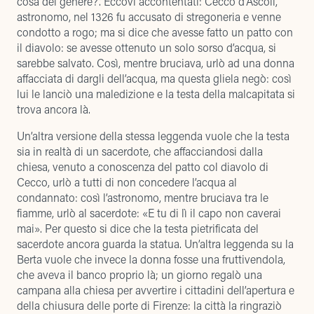
cosa del genere?”. Eccovi accontentati: Cecco d’Ascoli,
astronomo, nel 1326 fu accusato di stregoneria e venne
condotto a rogo; ma si dice che avesse fatto un patto con
il diavolo: se avesse ottenuto un solo sorso d’acqua, si
sarebbe salvato. Così, mentre bruciava, urlò ad una donna
affacciata di dargli dell’acqua, ma questa gliela negò: così
lui le lanciò una maledizione e la testa della malcapitata si
trova ancora là.
Un’altra versione della stessa leggenda vuole che la testa
sia in realtà di un sacerdote, che affacciandosi dalla
chiesa, venuto a conoscenza del patto col diavolo di
Cecco, urlò a tutti di non concedere l’acqua al
condannato: così l’astronomo, mentre bruciava tra le
fiamme, urlò al sacerdote: «E tu di lì il capo non caverai
mai». Per questo si dice che la testa pietrificata del
sacerdote ancora guarda la statua. Un’altra leggenda su la
Berta vuole che invece la donna fosse una fruttivendola,
che aveva il banco proprio là; un giorno regalò una
campana alla chiesa per avvertire i cittadini dell’apertura e
della chiusura delle porte di Firenze: la città la ringraziò