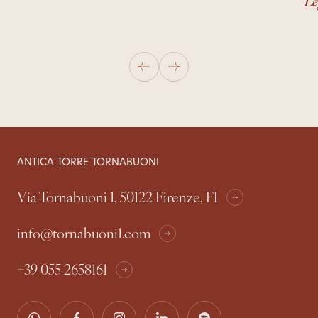
Le
ANTICA TORRE TORNABUONI
Via Tornabuoni 1, 50122 Firenze, FI
info@tornabuoni1.com
+39 055 2658161