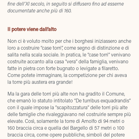
fine dell’XI secolo, in seguito si diffusero fino ad esserne
documentate anche più di 160.
Il potere viene dall’alto
Non ci è voluto molto per che i borghesi iniziassero anche
loro a costruire “case torri”, come segno di distinzione e di
salita nella scala sociale. In pratica, le “case torri” venivano
costruite accanto alla casa “vera” della famiglia, venivano
fatte in pietra con forte bugnato o levigate a filaretto.
Come potete immaginare, la competizione per chi aveva
la torre più austera era grande!
Ma la gara delle torri più alte non ha gradito il Comune,
che emanò lo statuto intitolato “De turribus exquadrandis”
con il quale impose la “scapitozzatura” delle torri più alte
delle famiglie che rivaleggiavano nel costruirle sempre più
elevate. Così, solamente la torre di Arnolfo di 94 metri o
160 braccia circa e quella del Bargello di 57 metri o 100
braccia circa, come opere pubbliche, simboli del potere