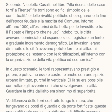
Secondo Nicoletta Casali, nel libro “Alla ricerca delle ‘case
torri’ a Firenze”, “le torri sono edifici simbolo delle
conflittualità e delle rivalità politiche che segnarono la fine
dell’epoca feudale e la nascita del Comune. Intorno
all’anno 1000, all’esaurirsi della Lotta per le Investiture tra
il Papato e l’Impero che ne uscì indebolito, le città
avevano cominciato ad espandersi e a registrare un lento
e graduale incremento demografico. Le invasioni erano
diminuite e le città avevano potuto fornire ai cittadini
protezione: dall’esterno con le fortificazioni, all’interno con
la organizzazione della vita politica ed economica”.
In questo scenario, le torri rappresentavano prestigio e
potere, e potevano essere costruite anche con uno spazio
urbano limitato, purché in verticale. Di là su era possibile
controllare gli avvenimenti che si svolgevano in città.
Guardare la città dall’alto era sinonimo di superiorità.
“A differenza delle torri costruite lungo le mura, che
fungevano da posti di guardia o da porte fortificate, queste
erano utilizzate come alte abitazioni di difficile accesso