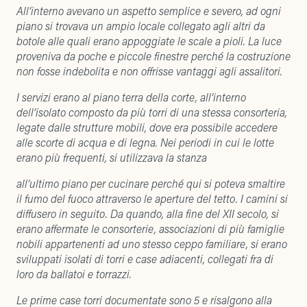
All’interno avevano un aspetto semplice e severo, ad ogni
piano si trovava un ampio locale collegato agli altri da
botole alle quali erano appoggiate le scale a pioli. La luce
proveniva da poche e piccole finestre perché la costruzione
non fosse indebolita e non offrisse vantaggi agli assalitori.
I servizi erano al piano terra della corte, all’interno
dell’isolato composto da più torri di una stessa consorteria,
legate dalle strutture mobili, dove era possibile accedere
alle scorte di acqua e di legna. Nei periodi in cui le lotte
erano più frequenti, si utilizzava la stanza
all’ultimo piano per cucinare perché qui si poteva smaltire
il fumo del fuoco attraverso le aperture del tetto. I camini si
diffusero in seguito. Da quando, alla fine del XII secolo, si
erano affermate le consorterie, associazioni di più famiglie
nobili appartenenti ad uno stesso ceppo familiare, si erano
sviluppati isolati di torri e case adiacenti, collegati fra di
loro da ballatoi e torrazzi.
Le prime case torri documentate sono 5 e risalgono alla