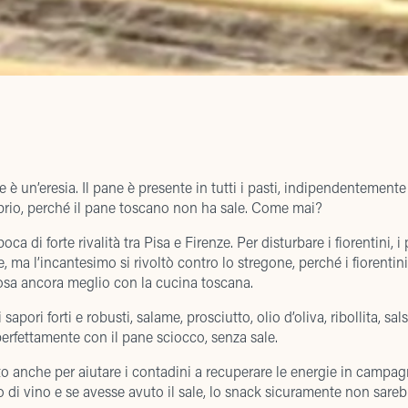
 è un’eresia. Il pane è presente in tutti i pasti, indipendentemente
prio, perché il pane toscano non ha sale. Come mai?
oca di forte rivalità tra Pisa e Firenze. Per disturbare i fiorentini, 
, ma l’incantesimo si rivoltò contro lo stregone, perché i fiorenti
posa ancora meglio con la cucina toscana.
 sapori forti e robusti, salame, prosciutto, olio d’oliva, ribollita, sal
rfettamente con il pane sciocco, senza sale.
tto anche per aiutare i contadini a recuperare le energie in camp
i vino e se avesse avuto il sale, lo snack sicuramente non sareb