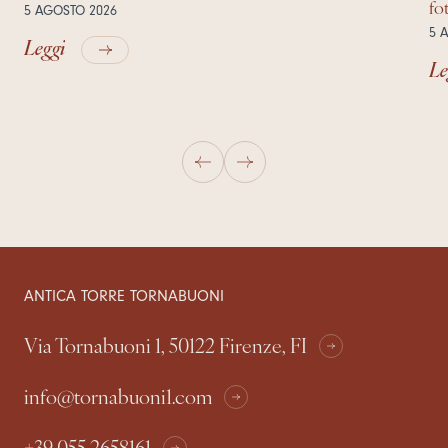
fo
5 AGOSTO 2026
5 
Leggi
Le
ANTICA TORRE TORNABUONI
Via Tornabuoni 1, 50122 Firenze, FI
info@tornabuoni1.com
+39 055 2658161