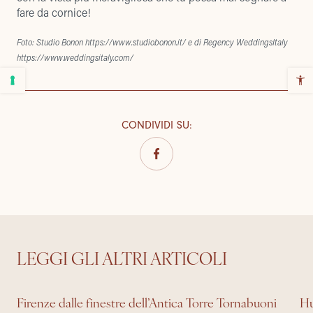
fare da cornice!
Foto: Studio Bonon https://www.studiobonon.it/ e di Regency WeddingsItaly
https://www.weddingsitaly.com/
CONDIVIDI SU
:
LEGGI GLI ALTRI ARTICOLI
Firenze dalle finestre dell’Antica Torre Tornabuoni
Hu